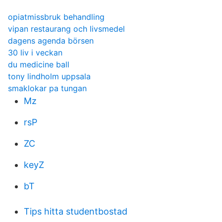
opiatmissbruk behandling
vipan restaurang och livsmedel
dagens agenda börsen
30 liv i veckan
du medicine ball
tony lindholm uppsala
smaklokar pa tungan
Mz
rsP
ZC
keyZ
bT
Tips hitta studentbostad